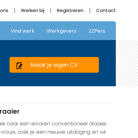
 ons
Werken bij
Registreren
Contact
Vind werk
Werkgevers
ZZPers
Maak je eigen CV
raaier
 zoek naar een ervaren conventioneel draaier.
vrouw, zoek je een nieuwe uitdaging en wil