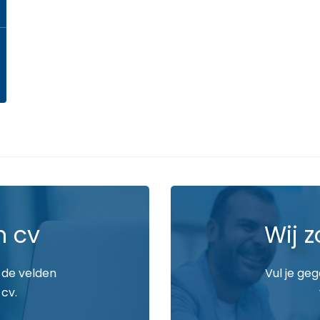
n cv
Wij z
 de velden
Vul je ge
 cv.