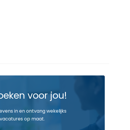
oeken voor jou!
gevens in en ontvang wekelijks
vacatures op maat.