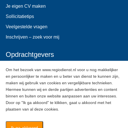
Je eigen CV maken
Sollicitatietips
Veelgestelde vragen
Inschrijven – zoek voor mij
Opdrachtgevers
Voor opdrachtgevers
Om het bezoek van www.regiodienst.nl voor u nog makkelijker
en persoonlijker te maken en u beter van dienst te kunnen zijn,
Veelgestelde vragen
maken wij gebruik van cookies en vergelijkbare technieken.
Inschrijven
Hiermee kunnen wij en derde partijen advertenties en content
binnen en buiten onze website aanpassen aan uw interesses.
Door op "Ik ga akkoord" te klikken, gaat u akkoord met het
ZZPers
plaatsen van al deze cookies.
Voor ZZPers
Inschrijven