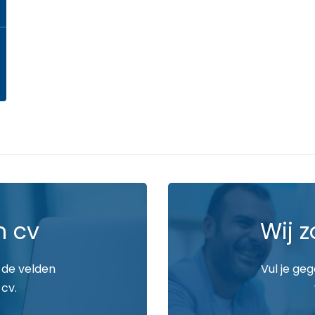
n cv
Wij z
 de velden
Vul je ge
 cv.