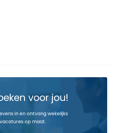
oeken voor jou!
gevens in en ontvang wekelijks
vacatures op maat.