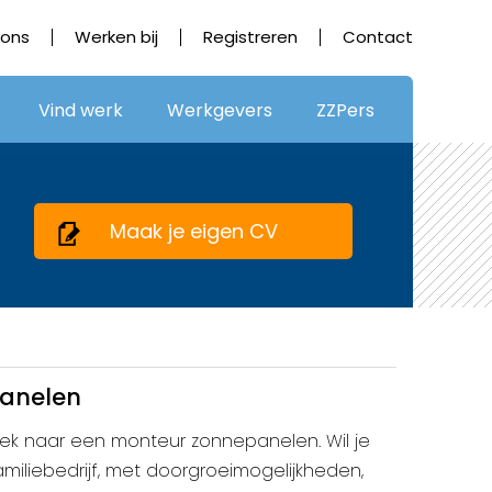
 ons
Werken bij
Registreren
Contact
Vind werk
Werkgevers
ZZPers
Maak je eigen CV
anelen
 zoek naar een monteur zonnepanelen. Wil je
miliebedrijf, met doorgroeimogelijkheden,