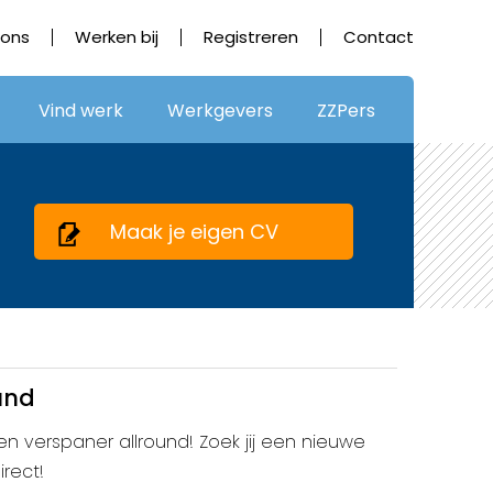
 ons
Werken bij
Registreren
Contact
Vind werk
Werkgevers
ZZPers
Maak je eigen CV
und
een verspaner allround! Zoek jij een nieuwe
irect!