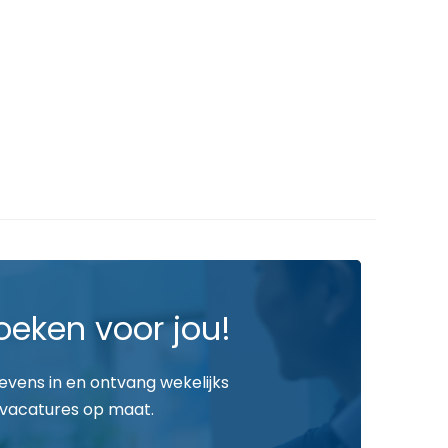
oeken voor jou!
gevens in en ontvang wekelijks
vacatures op maat.