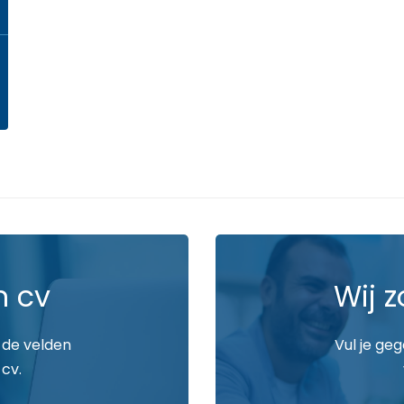
n cv
Wij z
 de velden
Vul je ge
 cv.