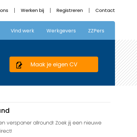
 ons
Werken bij
Registreren
Contact
Vind werk
Werkgevers
ZZPers
Maak je eigen CV
und
een verspaner allround! Zoek jij een nieuwe
irect!