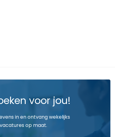
oeken voor jou!
gevens in en ontvang wekelijks
vacatures op maat.