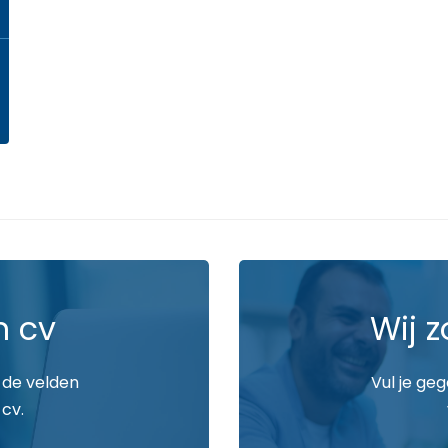
n cv
Wij z
 de velden
Vul je ge
 cv.