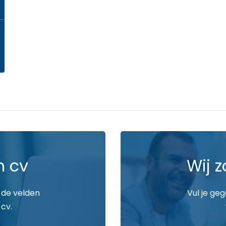
n cv
Wij z
 de velden
Vul je ge
 cv.