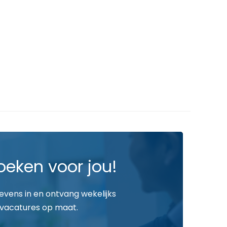
oeken voor jou!
gevens in en ontvang wekelijks
vacatures op maat.