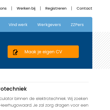
 ons
Werken bij
Registreren
Contact
Vind werk
Werkgevers
ZZPers
Maak je eigen CV
rotechniek
lculator binnen de elektrotechniek. Wij zoeken
 Heerhugowaard. Je zal zorg dragen voor een