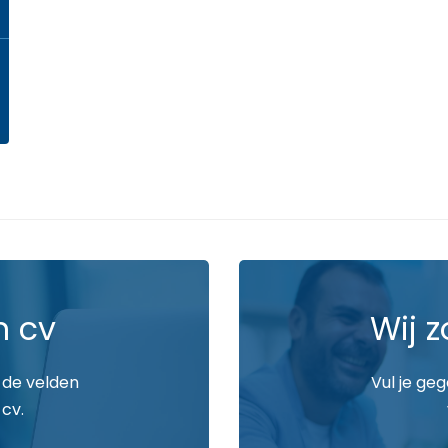
n cv
Wij z
 de velden
Vul je ge
 cv.