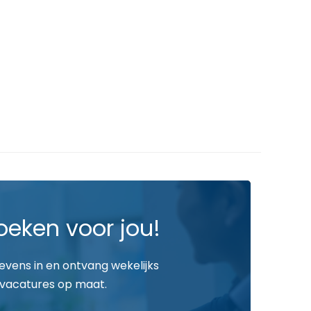
oeken voor jou!
gevens in en ontvang wekelijks
vacatures op maat.