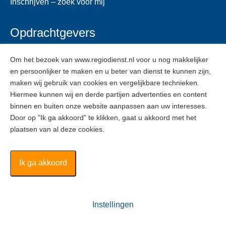
Inschrijven – zoek voor mij
Opdrachtgevers
Voor opdrachtgevers
Om het bezoek van www.regiodienst.nl voor u nog makkelijker
en persoonlijker te maken en u beter van dienst te kunnen zijn,
Veelgestelde vragen
maken wij gebruik van cookies en vergelijkbare technieken.
Inschrijven
Hiermee kunnen wij en derde partijen advertenties en content
binnen en buiten onze website aanpassen aan uw interesses.
Door op "Ik ga akkoord" te klikken, gaat u akkoord met het
ZZPers
plaatsen van al deze cookies.
Voor ZZPers
Inschrijven
Ik ga akkoord
Regiodienst ©
2026
Instellingen
Algemene voorwaarden
Disclaimer