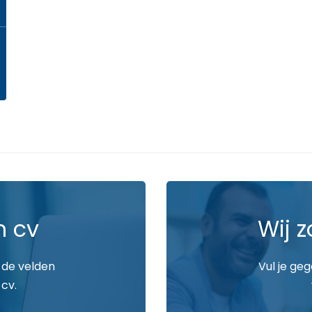
n cv
Wij z
 de velden
Vul je ge
 cv.