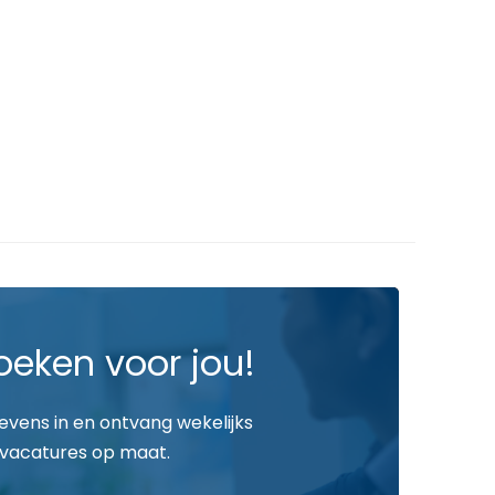
oeken voor jou!
gevens in en ontvang wekelijks
vacatures op maat.