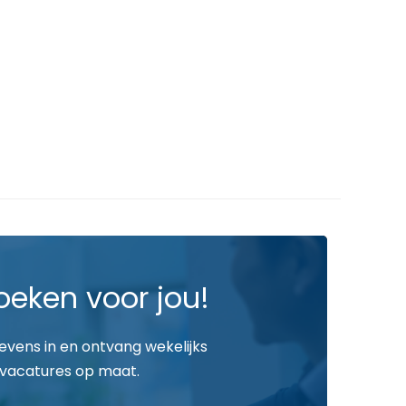
oeken voor jou!
gevens in en ontvang wekelijks
vacatures op maat.