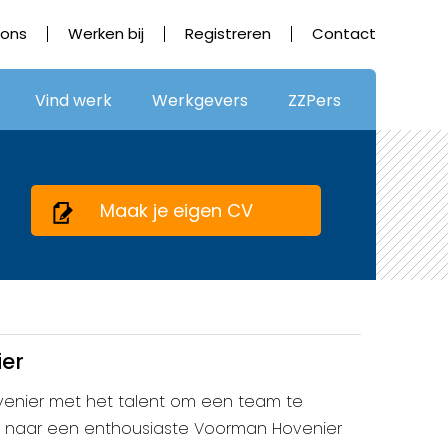
 ons
Werken bij
Registreren
Contact
Vind werk
Werkgevers
ZZPers
Maak je eigen CV
er
ovenier met het talent om een team te
oek naar een enthousiaste Voorman Hovenier