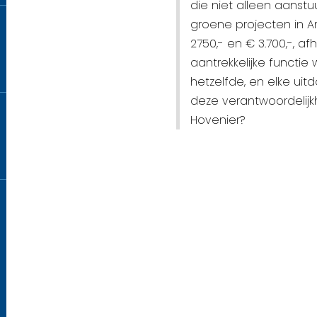
die niet alleen aanst
groene projecten in A
2750,- en € 3.700,-, a
aantrekkelijke functie 
hetzelfde, en elke uitd
deze verantwoordelij
Hovenier?