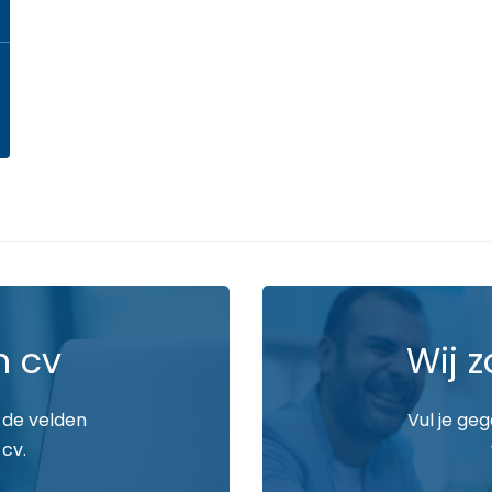
n cv
Wij z
 de velden
Vul je ge
 cv.