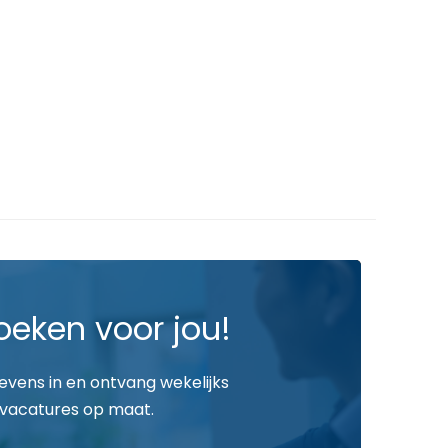
oeken voor jou!
gevens in en ontvang wekelijks
vacatures op maat.