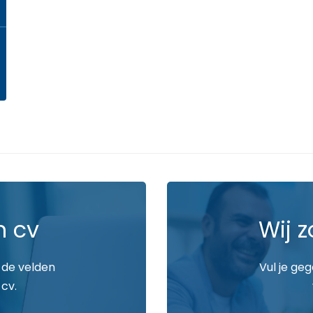
n cv
Wij z
 de velden
Vul je ge
 cv.