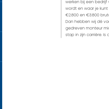
werken bij een bedri
wordt en waar je kunt
€2.800 en €3.800 brut
Dan hebben wij dé vac
gedreven monteur mid
stap in zijn carrière. Is 