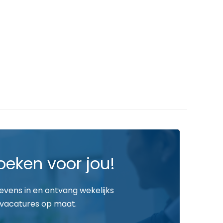
oeken voor jou!
gevens in en ontvang wekelijks
vacatures op maat.