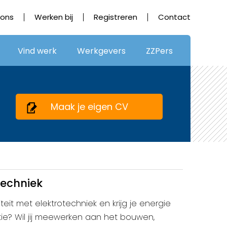
 ons
Werken bij
Registreren
Contact
Vind werk
Werkgevers
ZZPers
Maak je eigen CV
techniek
niteit met elektrotechniek en krijg je energie
tie? Wil jij meewerken aan het bouwen,