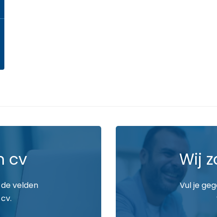
n cv
Wij z
 de velden
Vul je ge
 cv.