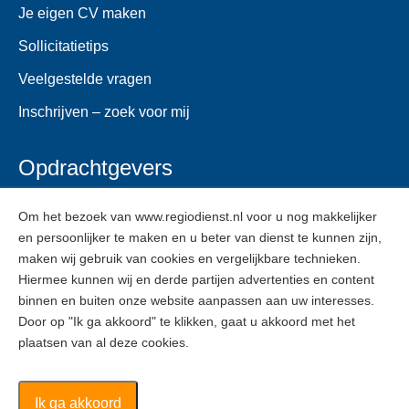
Je eigen CV maken
Sollicitatietips
Veelgestelde vragen
Inschrijven – zoek voor mij
Opdrachtgevers
Voor opdrachtgevers
Om het bezoek van www.regiodienst.nl voor u nog makkelijker
en persoonlijker te maken en u beter van dienst te kunnen zijn,
Veelgestelde vragen
maken wij gebruik van cookies en vergelijkbare technieken.
Inschrijven
Hiermee kunnen wij en derde partijen advertenties en content
binnen en buiten onze website aanpassen aan uw interesses.
Door op "Ik ga akkoord" te klikken, gaat u akkoord met het
ZZPers
plaatsen van al deze cookies.
Voor ZZPers
Inschrijven
Ik ga akkoord