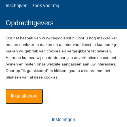
Inschrijven – zoek voor mij
Opdrachtgevers
Voor opdrachtgevers
Om het bezoek van www.regiodienst.nl voor u nog makkelijker
en persoonlijker te maken en u beter van dienst te kunnen zijn,
Veelgestelde vragen
maken wij gebruik van cookies en vergelijkbare technieken.
Inschrijven
Hiermee kunnen wij en derde partijen advertenties en content
binnen en buiten onze website aanpassen aan uw interesses.
Door op "Ik ga akkoord" te klikken, gaat u akkoord met het
ZZPers
plaatsen van al deze cookies.
Voor ZZPers
Inschrijven
Ik ga akkoord
Regiodienst ©
2026
Instellingen
Algemene voorwaarden
Disclaimer