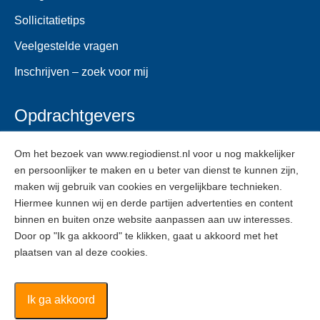
Sollicitatietips
Veelgestelde vragen
Inschrijven – zoek voor mij
Opdrachtgevers
Voor opdrachtgevers
Om het bezoek van www.regiodienst.nl voor u nog makkelijker
en persoonlijker te maken en u beter van dienst te kunnen zijn,
Veelgestelde vragen
maken wij gebruik van cookies en vergelijkbare technieken.
Inschrijven
Hiermee kunnen wij en derde partijen advertenties en content
binnen en buiten onze website aanpassen aan uw interesses.
Door op "Ik ga akkoord" te klikken, gaat u akkoord met het
ZZPers
plaatsen van al deze cookies.
Voor ZZPers
Inschrijven
Ik ga akkoord