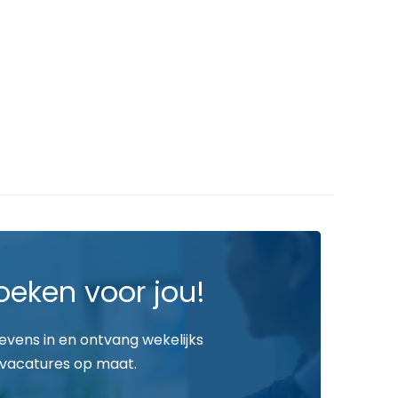
oeken voor jou!
gevens in en ontvang wekelijks
vacatures op maat.