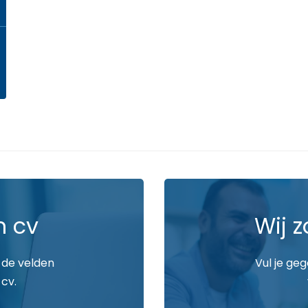
n cv
Wij z
 de velden
Vul je ge
 cv.