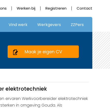
 ons
Werken bij
Registreren
Contact
Vind werk
Werkgevers
ZZPers
Maak je eigen CV
r elektrotechniek
een ervaren Werkvoorbereider elektrotechniek
sterken in omgeving Gouda. Als