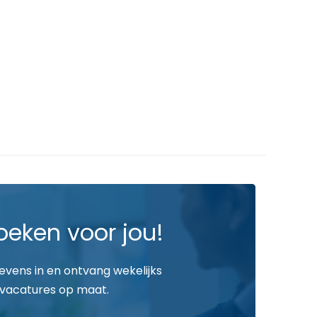
oeken voor jou!
gevens in en ontvang wekelijks
vacatures op maat.