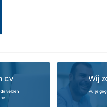
n cv
Wij z
 de velden
Vul je ge
 cv.