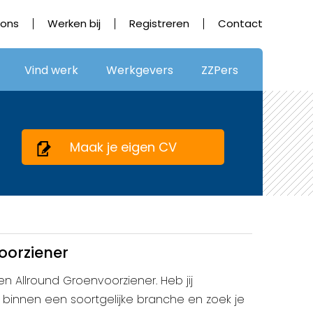
 ons
Werken bij
Registreren
Contact
Vind werk
Werkgevers
ZZPers
Maak je eigen CV
oorziener
en Allround Groenvoorziener. Heb jij
binnen een soortgelijke branche en zoek je