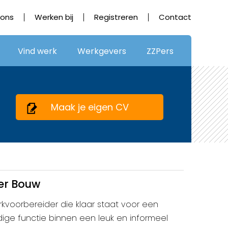
 ons
Werken bij
Registreren
Contact
Vind werk
Werkgevers
ZZPers
Maak je eigen CV
er Bouw
rkvoorbereider die klaar staat voor een
dige functie binnen een leuk en informeel