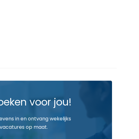
oeken voor jou!
gevens in en ontvang wekelijks
vacatures op maat.