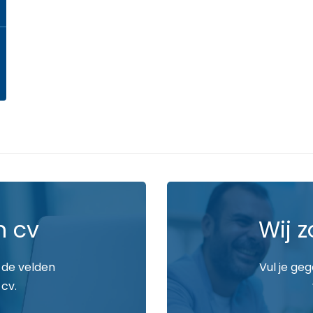
n cv
Wij z
 de velden
Vul je ge
 cv.