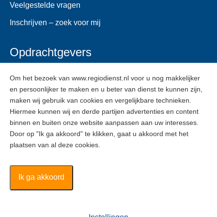
Veelgestelde vragen
Inschrijven – zoek voor mij
Opdrachtgevers
Voor opdrachtgevers
Om het bezoek van www.regiodienst.nl voor u nog makkelijker
en persoonlijker te maken en u beter van dienst te kunnen zijn,
Veelgestelde vragen
maken wij gebruik van cookies en vergelijkbare technieken.
Inschrijven
Hiermee kunnen wij en derde partijen advertenties en content
binnen en buiten onze website aanpassen aan uw interesses.
Door op "Ik ga akkoord" te klikken, gaat u akkoord met het
ZZPers
plaatsen van al deze cookies.
Voor ZZPers
Inschrijven
Ik ga akkoord
Regiodienst ©
2026