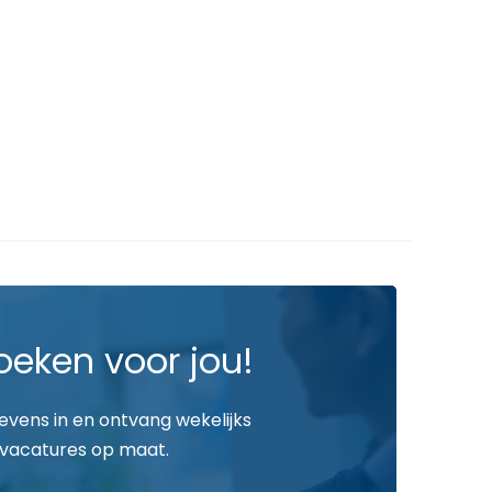
oeken voor jou!
gevens in en ontvang wekelijks
vacatures op maat.