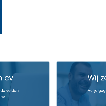
n cv
Wij z
 de velden
Vul je ge
 cv.