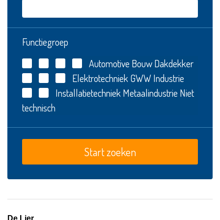
Functiegroep
Automotive
Bouw
Dakdekker
Elektrotechniek
GWW
Industrie
Installatietechniek
Metaalindustrie
Niet
technisch
De Lier