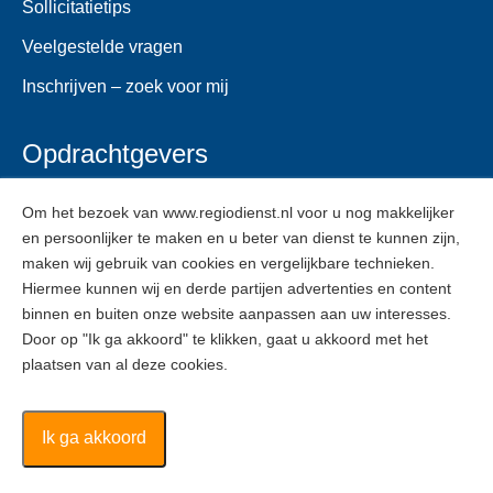
Sollicitatietips
Veelgestelde vragen
Inschrijven – zoek voor mij
Opdrachtgevers
Voor opdrachtgevers
Om het bezoek van www.regiodienst.nl voor u nog makkelijker
en persoonlijker te maken en u beter van dienst te kunnen zijn,
Veelgestelde vragen
maken wij gebruik van cookies en vergelijkbare technieken.
Inschrijven
Hiermee kunnen wij en derde partijen advertenties en content
binnen en buiten onze website aanpassen aan uw interesses.
Door op "Ik ga akkoord" te klikken, gaat u akkoord met het
ZZPers
plaatsen van al deze cookies.
Voor ZZPers
Inschrijven
Ik ga akkoord