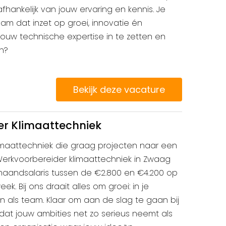
afhankelijk van jouw ervaring en kennis. Je
am dat inzet op groei, innovatie én
 jouw technische expertise in te zetten en
n?
Bekijk deze vacature
r Klimaattechniek
klimaattechniek die graag projecten naar een
 Werkvoorbereider klimaattechniek in Zwaag
maandsalaris tussen de €2.800 en €4.200 op
ek. Bij ons draait alles om groei: in je
 en als team. Klaar om aan de slag te gaan bij
 dat jouw ambities net zo serieus neemt als