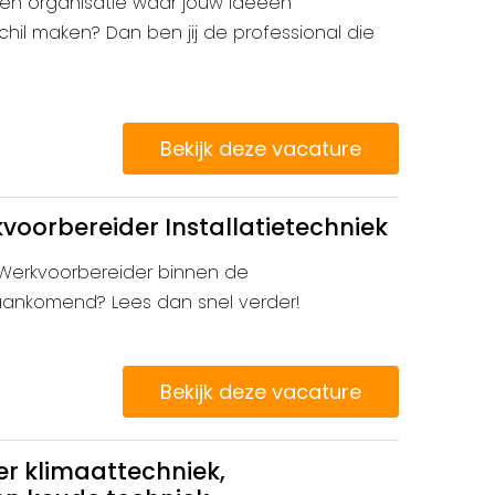
bij een organisatie waar jouw ideeën
chil maken? Dan ben jij de professional die
Bekijk deze vacature
voorbereider Installatietechniek
r/Werkvoorbereider binnen de
f aankomend? Lees dan snel verder!
Bekijk deze vacature
r klimaattechniek,