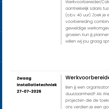
Werkvoorbereider/Cal
aantrekkelijk salaris 
(o.b.v. 40 uur). Zoek j
voorbereiding combinee
geweldige werkomgevi
groeien. Kun jij plann
willen wij jou graag sp
Werkvoorbereid
Zwaag
Installatietechniek
Ben jij een organisato
27-07-2026
duurzaamheid? Als We
projecten die de toek
ons verdien je een go