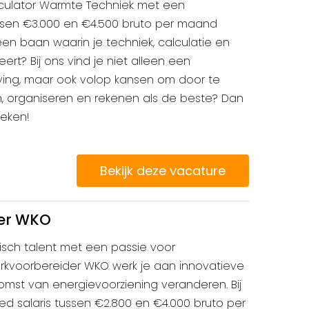
culator Warmte Techniek met een
tussen €3.000 en €4.500 bruto per maand
e een baan waarin je techniek, calculatie en
rt? Bij ons vind je niet alleen een
ng, maar ook volop kansen om door te
en, organiseren en rekenen als de beste? Dan
reken!
Bekijk deze vacature
er WKO
risch talent met een passie voor
rkvoorbereider WKO werk je aan innovatieve
omst van energievoorziening veranderen. Bij
ed salaris tussen €2.800 en €4.000 bruto per