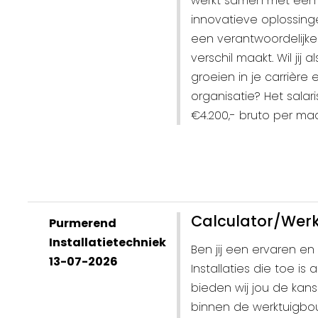
werkt samen met een 
innovatieve oplossinge
een verantwoordelijke
verschil maakt. Wil jij 
groeien in je carrièr
organisatie? Het salar
€4.200,- bruto per maa
Calculator/Werk
Purmerend
Installatietechniek
Ben jij een ervaren e
13-07-2026
Installaties die toe i
bieden wij jou de kan
binnen de werktuigbouw