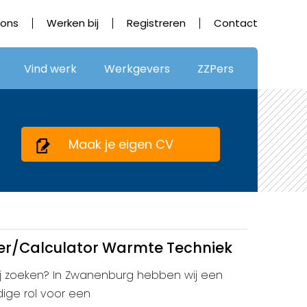
 ons
Werken bij
Registreren
Contact
Vind werk
Werkgevers
ZZPers
Maak je eigen CV
er/Calculator Warmte Techniek
wij zoeken? In Zwanenburg hebben wij een
dige rol voor een