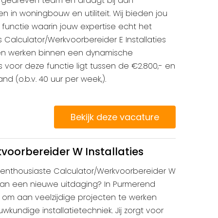
gedreven team en draagt bij aan
n in woningbouw en utiliteit. Wij bieden jou
 functie waarin jouw expertise echt het
als Calculator/Werkvoorbereider E Installaties
e en werken binnen een dynamische
is voor deze functie ligt tussen de €2.800,- en
nd (o.b.v. 40 uur per week,).
Bekijk deze vacature
voorbereider W Installaties
n enthousiaste Calculator/Werkvoorbereider W
s aan een nieuwe uitdaging? In Purmerend
s om aan veelzijdige projecten te werken
kundige installatietechniek. Jij zorgt voor