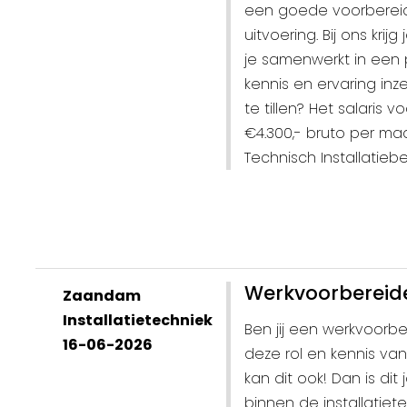
een goede voorbereidi
uitvoering. Bij ons krijg
je samenwerkt in een p
kennis en ervaring in
te tillen? Het salaris 
€4.300,- bruto per ma
Technisch Installatiebed
Werkvoorbereider
Zaandam
Installatietechniek
Ben jij een werkvoorbe
16-06-2026
deze rol en kennis van 
kan dit ook! Dan is di
binnen de installatie