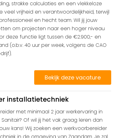
ng, strakke calculaties en een vlekkeloze
 je veel vrijheid en verantwoordelijkheid, terwijl
rofessioneel en hecht team. Wil jij jouw
zetten om projecten naar een hoger niveau
voor deze functie ligt tussen de €2.900,- en
and (o.b.v. 40 uur per week, volgens de CAO
rijf).
Bekijk deze vacature
 installatietechniek
reider met minimaal 2 jaar werkervaring in
Sanitair? Of wil jij het vak graag leren dan
t jouw kans! Wij zoeken een werkvoorbereider
techniek in de omgeving van Zaandam. Je zal