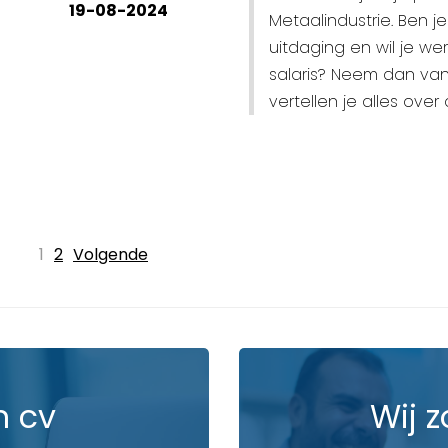
19-08-2024
Metaalindustrie. Ben 
uitdaging en wil je w
salaris? Neem dan va
vertellen je alles over
1
2
Volgende
n cv
Wij z