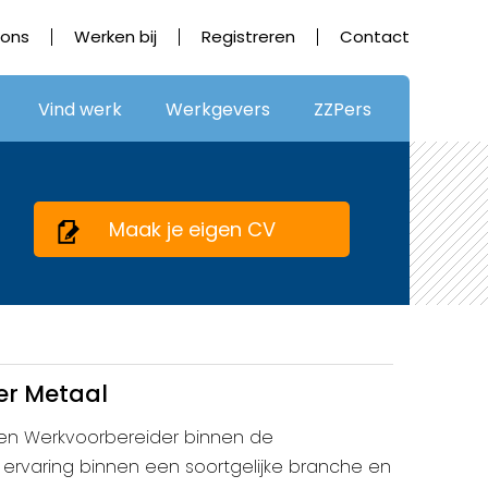
 ons
Werken bij
Registreren
Contact
Vind werk
Werkgevers
ZZPers
Maak je eigen CV
er Metaal
 een Werkvoorbereider binnen de
ij ervaring binnen een soortgelijke branche en