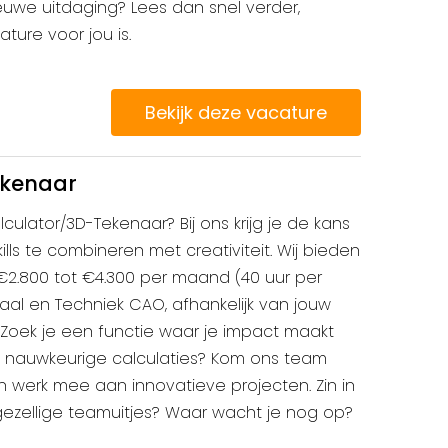
euwe uitdaging? Lees dan snel verder,
ature voor jou is.
Bekijk deze vacature
ekenaar
culator/3D-Tekenaar? Bij ons krijg je de kans
lls te combineren met creativiteit. Wij bieden
 €2.800 tot €4.300 per maand (40 uur per
al en Techniek CAO, afhankelijk van jouw
. Zoek je een functie waar je impact maakt
nauwkeurige calculaties? Kom ons team
n werk mee aan innovatieve projecten. Zin in
 gezellige teamuitjes? Waar wacht je nog op?