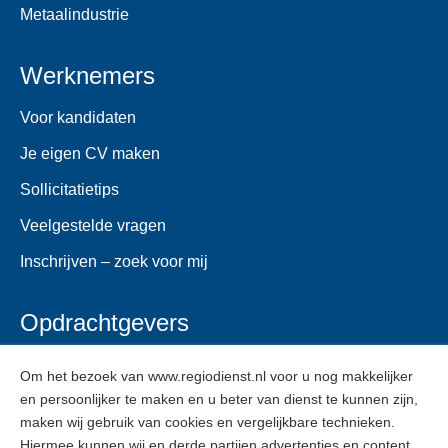
Metaalindustrie
Werknemers
Voor kandidaten
Je eigen CV maken
Sollicitatietips
Veelgestelde vragen
Inschrijven – zoek voor mij
Opdrachtgevers
Voor opdrachtgevers
Om het bezoek van www.regiodienst.nl voor u nog makkelijker
en persoonlijker te maken en u beter van dienst te kunnen zijn,
Veelgestelde vragen
maken wij gebruik van cookies en vergelijkbare technieken.
Inschrijven
Hiermee kunnen wij en derde partijen advertenties en content