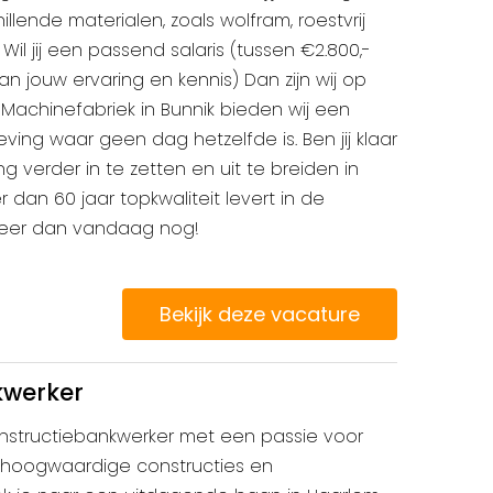
llende materialen, zoals wolfram, roestvrij
Wil jij een passend salaris (tussen €2.800,-
an jouw ervaring en kennis) Dan zijn wij op
e Machinefabriek in Bunnik bieden wij een
ng waar geen dag hetzelfde is. Ben jij klaar
g verder in te zetten en uit te breiden in
 dan 60 jaar topkwaliteit levert in de
teer dan vandaag nog!
Bekijk deze vacature
kwerker
onstructiebankwerker met een passie voor
 hoogwaardige constructies en