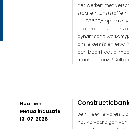
het werken met verschi
staal en kunststoffen? 
en €3.800,- op basis v
zoek naar jou! Bij onz
dynamische werkomgevi
om je kennis en ervarin
een bedrijf dat al meer
machinebouw? Sollici
Constructieban
Haarlem
Metaalindustrie
Ben jij een ervaren C
13-07-2026
het vervaardigen van