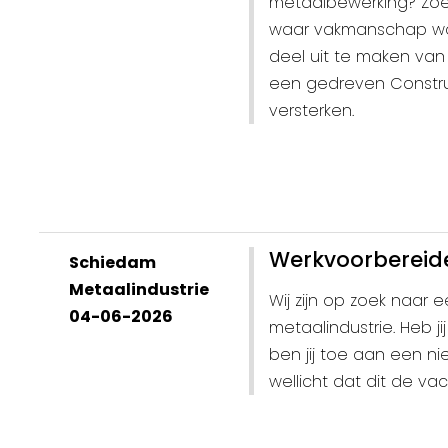
metaalbewerking? Zoe
waar vakmanschap wor
deel uit te maken van
een gedreven Constru
versterken.
Werkvoorbereid
Schiedam
Metaalindustrie
Wij zijn op zoek naar
04-06-2026
metaalindustrie. Heb j
ben jij toe aan een ni
wellicht dat dit de vac