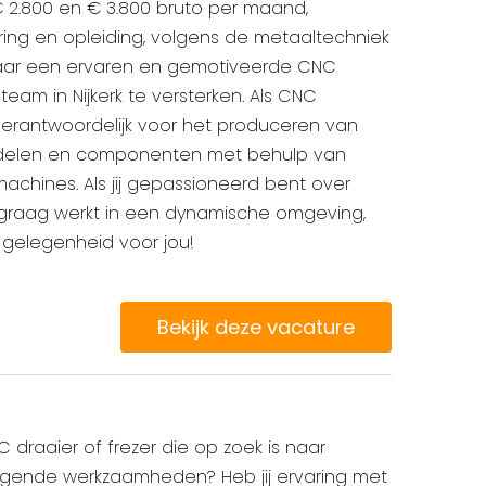
€ 2.800 en € 3.800 bruto per maand,
aring en opleiding, volgens de metaaltechniek
 naar een ervaren en gemotiveerde CNC
team in Nijkerk te versterken. Als CNC
 verantwoordelijk voor het produceren van
elen en componenten met behulp van
hines. Als jij gepassioneerd bent over
 graag werkt in een dynamische omgeving,
 gelegenheid voor jou!
Bekijk deze vacature
C draaier of frezer die op zoek is naar
agende werkzaamheden? Heb jij ervaring met