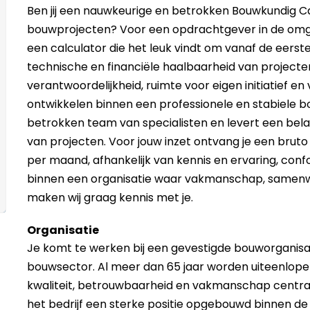
Ben jij een nauwkeurige en betrokken Bouwkundig C
bouwprojecten? Voor een opdrachtgever in de omge
een calculator die het leuk vindt om vanaf de eerst
technische en financiële haalbaarheid van projecten.
verantwoordelijkheid, ruimte voor eigen initiatief e
ontwikkelen binnen een professionele en stabiele 
betrokken team van specialisten en levert een belan
van projecten. Voor jouw inzet ontvang je een brut
per maand, afhankelijk van kennis en ervaring, confo
binnen een organisatie waar vakmanschap, samenwe
maken wij graag kennis met je.
Organisatie
Je komt te werken bij een gevestigde bouworganisati
bouwsector. Al meer dan 65 jaar worden uiteenlope
kwaliteit, betrouwbaarheid en vakmanschap centraal
het bedrijf een sterke positie opgebouwd binnen de 