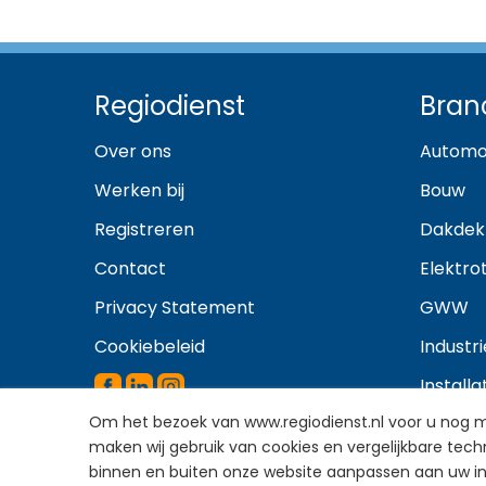
Regiodienst
Bran
Over ons
Automo
Werken bij
Bouw
Registreren
Dakdek
Contact
Elektro
Privacy Statement
GWW
Cookiebeleid
Industri
Install
Om het bezoek van www.regiodienst.nl voor u nog mak
Metaali
maken wij gebruik van cookies en vergelijkbare tech
binnen en buiten onze website aanpassen aan uw inte