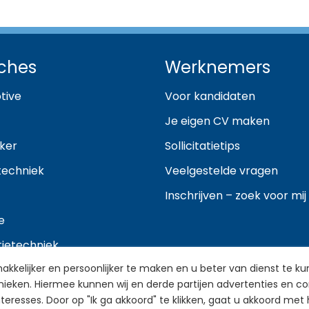
ches
Werknemers
tive
Voor kandidaten
Je eigen CV maken
ker
Sollicitatietips
techniek
Veelgestelde vragen
Inschrijven – zoek voor mij
e
atietechniek
kelijker en persoonlijker te maken en u beter van dienst te kun
ndustrie
nieken. Hiermee kunnen wij en derde partijen advertenties en c
resses. Door op "Ik ga akkoord" te klikken, gaat u akkoord met 