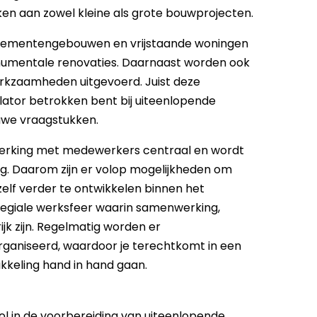
n aan zowel kleine als grote bouwprojecten.
partementengebouwen en vrijstaande woningen
onumentale renovaties. Daarnaast worden ook
kzaamheden uitgevoerd. Juist deze
ulator betrokken bent bij uiteenlopende
uwe vraagstukken.
werking met medewerkers centraal en wordt
ng. Daarom zijn er volop mogelijkheden om
zelf verder te ontwikkelen binnen het
llegiale werksfeer waarin samenwerking,
jk zijn. Regelmatig worden er
organiseerd, waardoor je terechtkomt in een
kkeling hand in hand gaan.
rol in de voorbereiding van uiteenlopende