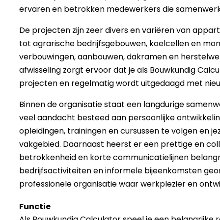
ervaren en betrokken medewerkers die samenwerke
De projecten zijn zeer divers en variëren van ap
tot agrarische bedrijfsgebouwen, koelcellen en m
verbouwingen, aanbouwen, dakramen en herstelwer
afwisseling zorgt ervoor dat je als Bouwkundig Calc
projecten en regelmatig wordt uitgedaagd met nie
Binnen de organisatie staat een langdurige samen
veel aandacht besteed aan persoonlijke ontwikkeli
opleidingen, trainingen en cursussen te volgen en je
vakgebied. Daarnaast heerst er een prettige en co
betrokkenheid en korte communicatielijnen belangri
bedrijfsactiviteiten en informele bijeenkomsten ge
professionele organisatie waar werkplezier en ontwi
Functie
Als Bouwkundig Calculator speel je een belangrijke 