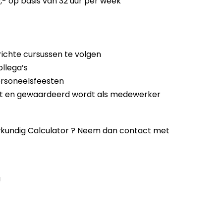
,- op basis van 32 uur per week
richte cursussen te volgen
llega’s
personeelsfeesten
voelt en gewaardeerd wordt als medewerker
uwkundig Calculator ? Neem dan contact met
!