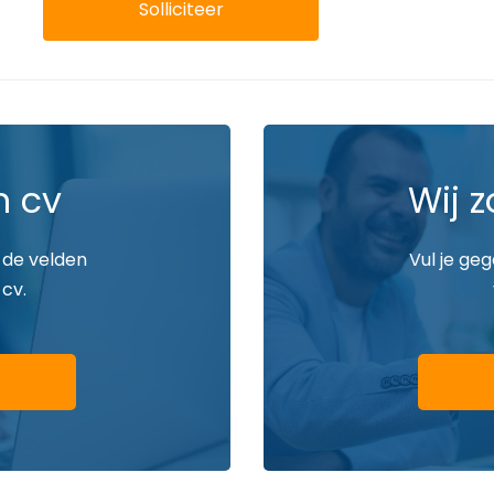
Solliciteer
n cv
Wij z
 de velden
Vul je ge
 cv.