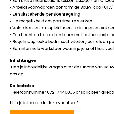
• Een bruto maandsalaris tussen €3.000,- en €4.200
• Arbeidsvoorwaarden conform de Bouw-cao (UTA)
• Een uitstekende pensioenregeling
• De mogelijkheid om parttime te werken
• Volop kansen om opleidingen, trainingen en vakge
• Een hecht en betrokken team met enthousiaste co
• Regelmatig leuke bedrijfsactiviteiten, borrels en 
• Een informele werksfeer waarin je je snel thuis 
Inlichtingen
Heb je inhoudelijke vragen over de functie van Bo
ons op!
Sollicitatie
Telefoonnummer 072-7440035 of solliciteer direct
Heb je interesse in deze vacature?