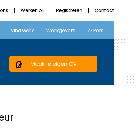
 ons
Werken bij
Registreren
Contact
Vind werk
Werkgevers
ZZPers
Maak je eigen CV
eur