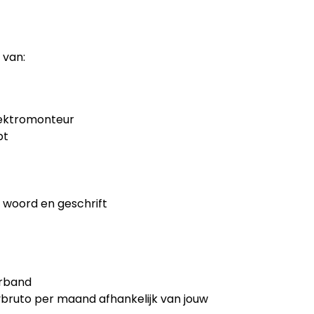
 van:
elektromonteur
bt
 woord en geschrift
erband
vbruto per maand afhankelijk van jouw