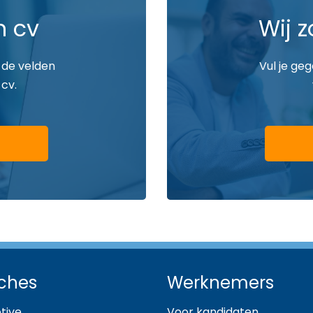
n cv
Wij z
 de velden
Vul je ge
 cv.
ches
Werknemers
tive
Voor kandidaten