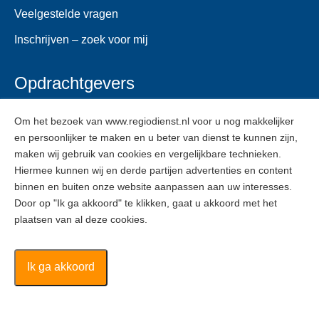
Veelgestelde vragen
Inschrijven – zoek voor mij
Opdrachtgevers
Voor opdrachtgevers
Om het bezoek van www.regiodienst.nl voor u nog makkelijker
en persoonlijker te maken en u beter van dienst te kunnen zijn,
Veelgestelde vragen
maken wij gebruik van cookies en vergelijkbare technieken.
Inschrijven
Hiermee kunnen wij en derde partijen advertenties en content
binnen en buiten onze website aanpassen aan uw interesses.
Door op "Ik ga akkoord" te klikken, gaat u akkoord met het
ZZPers
plaatsen van al deze cookies.
Voor ZZPers
Inschrijven
Ik ga akkoord
Regiodienst ©
2026