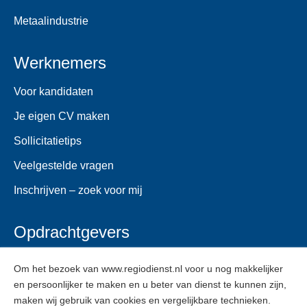
Metaalindustrie
Werknemers
Voor kandidaten
Je eigen CV maken
Sollicitatietips
Veelgestelde vragen
Inschrijven – zoek voor mij
Opdrachtgevers
Voor opdrachtgevers
Om het bezoek van www.regiodienst.nl voor u nog makkelijker
en persoonlijker te maken en u beter van dienst te kunnen zijn,
Veelgestelde vragen
maken wij gebruik van cookies en vergelijkbare technieken.