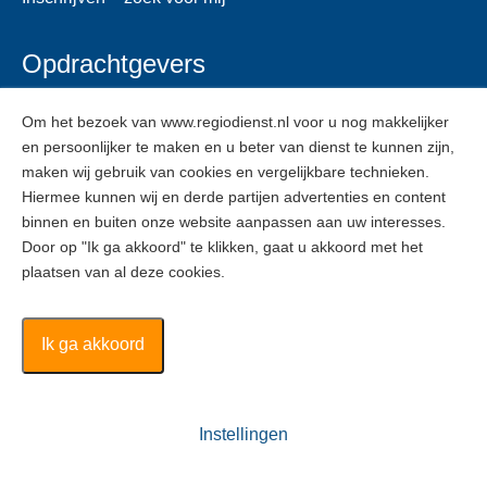
Opdrachtgevers
Voor opdrachtgevers
Om het bezoek van www.regiodienst.nl voor u nog makkelijker
en persoonlijker te maken en u beter van dienst te kunnen zijn,
Veelgestelde vragen
maken wij gebruik van cookies en vergelijkbare technieken.
Inschrijven
Hiermee kunnen wij en derde partijen advertenties en content
binnen en buiten onze website aanpassen aan uw interesses.
Door op "Ik ga akkoord" te klikken, gaat u akkoord met het
ZZPers
plaatsen van al deze cookies.
Voor ZZPers
Inschrijven
Ik ga akkoord
Regiodienst ©
2026
Instellingen
Algemene voorwaarden
Solliciteer
Disclaimer