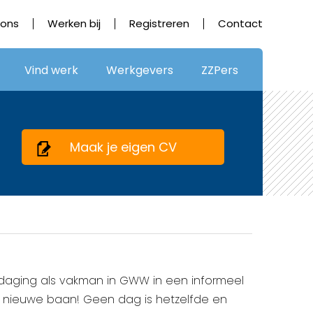
 ons
Werken bij
Registreren
Contact
Vind werk
Werkgevers
ZZPers
Maak je eigen CV
itdaging als vakman in GWW in een informeel
uw nieuwe baan! Geen dag is hetzelfde en