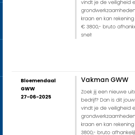
vindt je de veiligheid e
grondwerkzaamheden 
kraan en kan rekening
€ 3800,- bruto afhankel
snel!
Vakman GWW
Bloemendaal
GWW
Zoek jij een nieuwe u
27-06-2025
bedrijf? Dan is dit jo
vindt je de veiligheid e
grondwerkzaamheden 
kraan en kan rekening
3800,- bruto afhankelij