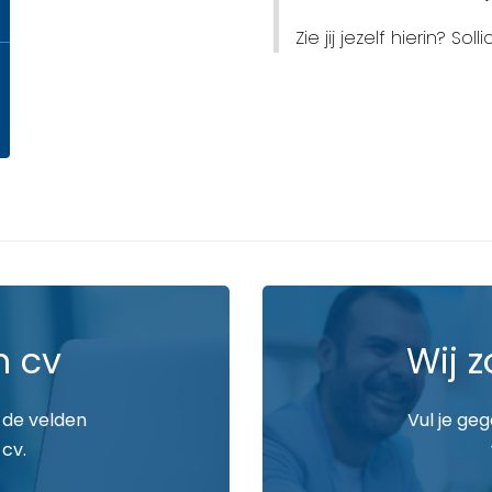
Zie jij jezelf hierin? Sol
n cv
Wij z
 de velden
Vul je ge
 cv.