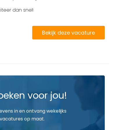
liciteer dan snel!
Bekijk deze vacature
oeken voor jou!
gevens in en ontvang wekelijks
vacatures op maat.