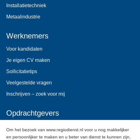
Installatietechniek
Metaalindustrie
Werknemers
Voor kandidaten
Je eigen CV maken
Sollicitatietips
Veelgestelde vragen
Inschrijven – zoek voor mij
Opdrachtgevers
Voor opdrachtgevers
Om het bezoek van www.regiodienst.nl voor u nog makkelijker
en persoonlijker te maken en u beter van dienst te kunnen zijn,
Veelgestelde vragen