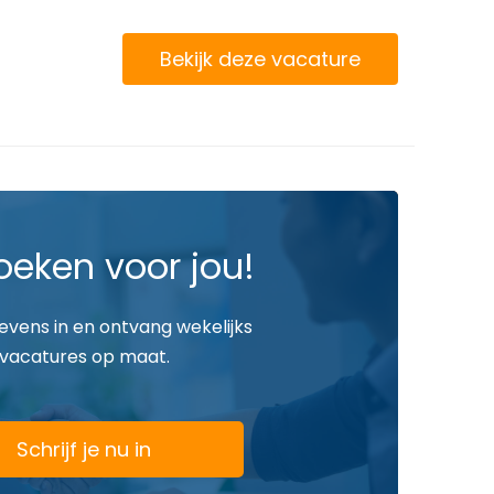
Bekijk deze vacature
oeken voor jou!
gevens in en ontvang wekelijks
vacatures op maat.
Schrijf je nu in