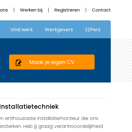
 ons
Werken bij
Registreren
Contact
Vind werk
Werkgevers
ZZPers
Maak je eigen CV
nstallatietechniek
en enthousiaste Installatiemonteur die ons
rsterken. Heb jij graag verantwoordelijkheid