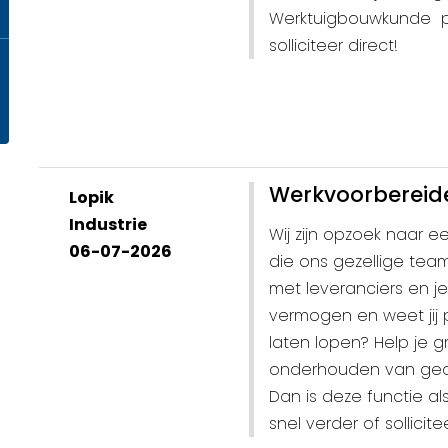
Werktuigbouwkunde per
solliciteer direct!
Werkvoorbereider
Lopik
Industrie
Wij zijn opzoek naar e
06-07-2026
die ons gezellige team
met leveranciers en j
vermogen en weet jij p
laten lopen? Help je 
onderhouden van gea
Dan is deze functie al
snel verder of sollicite