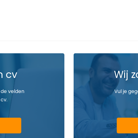
n cv
Wij z
 de velden
Vul je ge
 cv.