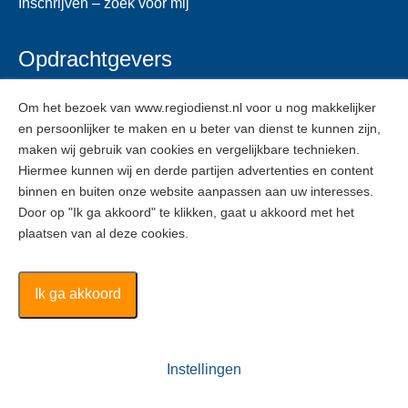
Inschrijven – zoek voor mij
Opdrachtgevers
Voor opdrachtgevers
Om het bezoek van www.regiodienst.nl voor u nog makkelijker
en persoonlijker te maken en u beter van dienst te kunnen zijn,
Veelgestelde vragen
maken wij gebruik van cookies en vergelijkbare technieken.
Inschrijven
Hiermee kunnen wij en derde partijen advertenties en content
binnen en buiten onze website aanpassen aan uw interesses.
Door op "Ik ga akkoord" te klikken, gaat u akkoord met het
ZZPers
plaatsen van al deze cookies.
Voor ZZPers
Inschrijven
Ik ga akkoord
Regiodienst ©
2026
Instellingen
Algemene voorwaarden
Disclaimer