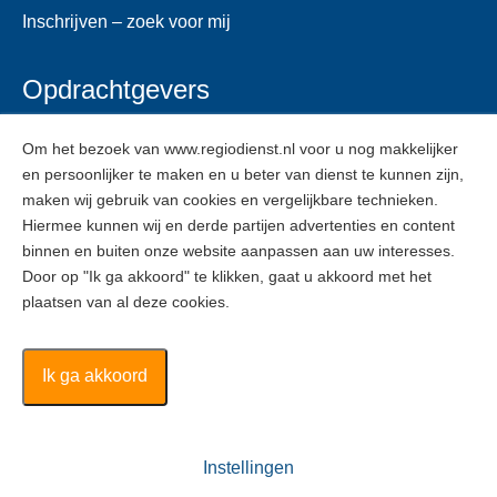
Inschrijven – zoek voor mij
Opdrachtgevers
Voor opdrachtgevers
Om het bezoek van www.regiodienst.nl voor u nog makkelijker
en persoonlijker te maken en u beter van dienst te kunnen zijn,
Veelgestelde vragen
maken wij gebruik van cookies en vergelijkbare technieken.
Inschrijven
Hiermee kunnen wij en derde partijen advertenties en content
binnen en buiten onze website aanpassen aan uw interesses.
Door op "Ik ga akkoord" te klikken, gaat u akkoord met het
ZZPers
plaatsen van al deze cookies.
Voor ZZPers
Inschrijven
Ik ga akkoord
Regiodienst ©
2026
Instellingen
Algemene voorwaarden
Disclaimer